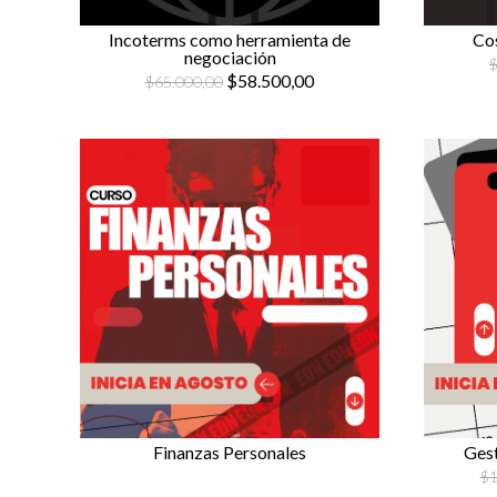
Incoterms como herramienta de
Cos
negociación
$
$58.500,00
$65.000,00
Ges
Finanzas Personales
$1