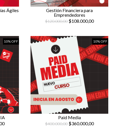
ías Ágiles
Gestión Financiera para
Emprendedores
$108.000,00
$120.000,00
10% OFF
10% OFF
 IA
Paid Media
00
$360.000,00
$400.000,00