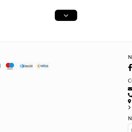
N
C
N